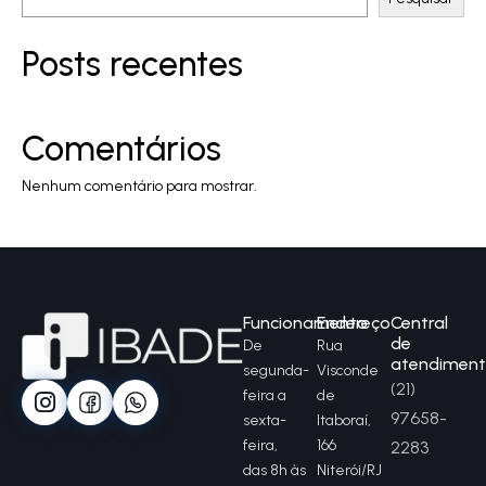
Posts recentes
Comentários
Nenhum comentário para mostrar.
Funcionamento
Endereço
Central
de
De
Rua
atendimen
segunda-
Visconde
(21)
feira a
de
97658-
sexta-
Itaboraí,
feira,
166
2283
das 8h às
Niterói/RJ