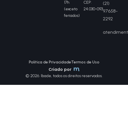
17h
CEP:
(21)
(exceto
24.030-093
97658-
feriados)
2292
atendiment
Política de Privacidade
Termos de Uso
Criado por
© 2026. Ibade, todos os direitos reservados.