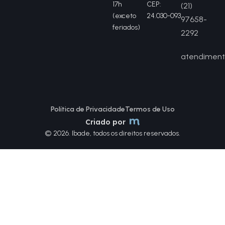
17h
CEP:
(21)
(exceto
24.030-093
97658-
feriados)
2292
atendiment
Política de Privacidade
Termos de Uso
Criado por
© 2026. Ibade, todos os direitos reservados.