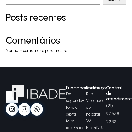
Posts recentes
Comentários
Nenhum comentário para mostrar.
Funcionamento
Endereço
Central
de
De
Rua
atendimen
segunda-
Visconde
(21)
feira a
de
97658-
sexta-
Itaboraí,
feira,
166
2283
das 8h às
Niterói/RJ