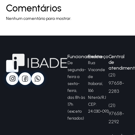
Comentários
Nenhum comentário para mostrar.
Funcionamento
Endereço
Central
de
De
Rua
atendimen
segunda-
Visconde
(21)
feira a
de
97658-
sexta-
Itaboraí,
feira,
166
2283
das 8h às
Niterói/RJ
17h
CEP:
(21)
(exceto
24.030-093
97658-
feriados)
2292