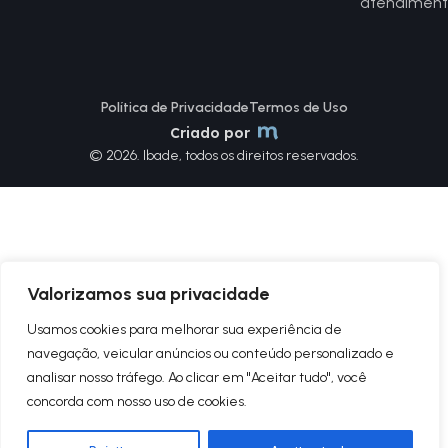
atendiment
Política de Privacidade
Termos de Uso
Criado por
© 2026. Ibade, todos os direitos reservados.
Valorizamos sua privacidade
Usamos cookies para melhorar sua experiência de
navegação, veicular anúncios ou conteúdo personalizado e
analisar nosso tráfego. Ao clicar em "Aceitar tudo", você
concorda com nosso uso de cookies.