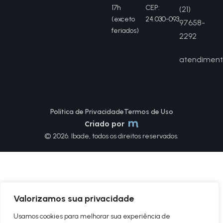
17h
CEP:
(21)
(exceto
24.030-093
97658-
feriados)
2292
atendiment
Política de Privacidade
Termos de Uso
Criado por
© 2026. Ibade, todos os direitos reservados.
Valorizamos sua privacidade
Usamos cookies para melhorar sua experiência de