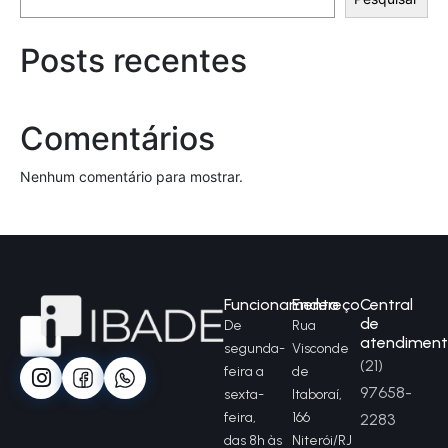
Posts recentes
Comentários
Nenhum comentário para mostrar.
Funcionamento
Endereço
Central
de
De
Rua
atendimen
segunda-
Visconde
(21)
feira a
de
97658-
sexta-
Itaboraí,
feira,
166
2283
das 8h às
Niterói/RJ