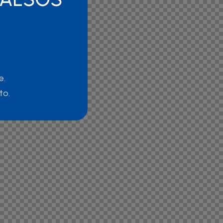
e.
to.