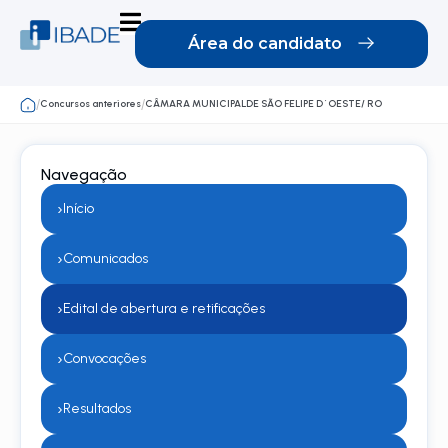
Área do candidato
Concursos anteriores
CÂMARA MUNICIPALDE SÃO FELIPE D´OESTE/ RO
/
/
Navegação
›
Início
›
Comunicados
›
Edital de abertura e retificações
›
Convocações
›
Resultados