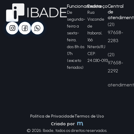
Funcionamento
Endereço
Central
de
De
Rua
atendimen
segunda-
Visconde
(21)
feira a
de
97658-
sexta-
Itaboraí,
feira,
166
2283
das 8h às
Niterói/RJ
17h
CEP:
(21)
(exceto
24.030-093
97658-
feriados)
2292
atendiment
Política de Privacidade
Termos de Uso
Criado por
© 2026. Ibade, todos os direitos reservados.