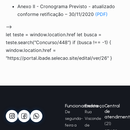
Anexo II - Cronograma Previsto - atualizado
conforme retificação – 30/11/2020
(PDF)
-->
let teste = window.location.href let busca =
teste.search("Concurso/448") if (busca !== -1) {
window.location.href =
"https://portal.ibade.selecao.site/edital/ver/26" }
Funcionamento
Endereço
Central
de
De
Rua
atendimen
segunda-
Visconde
(21)
feira a
de