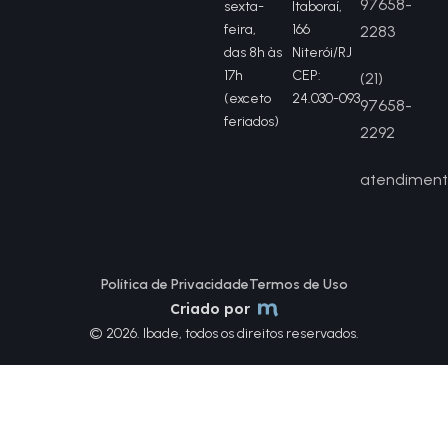
97658-
sexta-
Itaboraí,
feira,
166
2283
das 8h às
Niterói/RJ
17h
CEP:
(21)
(exceto
24.030-093
97658-
feriados)
2292
atendiment
Política de Privacidade
Termos de Uso
Criado por
© 2026. Ibade, todos os direitos reservados.