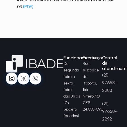
03
(PDF)
Funcionamento
Endereço
Central
de
De
Rua
atendimen
segunda-
Visconde
(21)
feira a
de
97658-
sexta-
Itaboraí,
feira,
166
2283
das 8h às
Niterói/RJ
17h
CEP:
(21)
(exceto
24.030-093
97658-
feriados)
2292