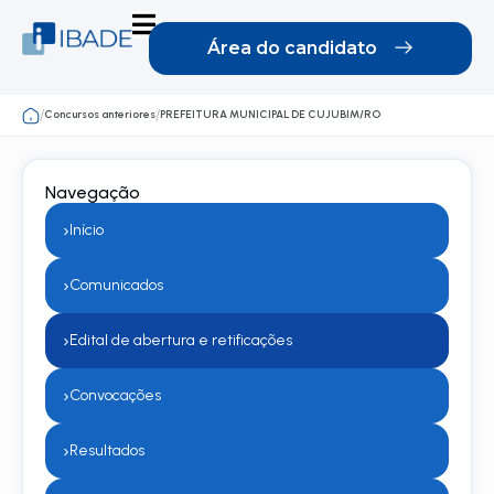
Área do candidato
Concursos anteriores
PREFEITURA MUNICIPAL DE CUJUBIM/RO
/
/
Navegação
›
Início
›
Comunicados
›
Edital de abertura e retificações
›
Convocações
›
Resultados