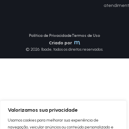
atendiment
Política de Privacidade
Termos de Uso
Criado por
© 2026. Ibade, todos os direitos reservados.
Valorizamos sua privacidade
Usamos cookies para melhorar sua experiência de
navegação, veicular anúncios ou conteúdo personalizado e