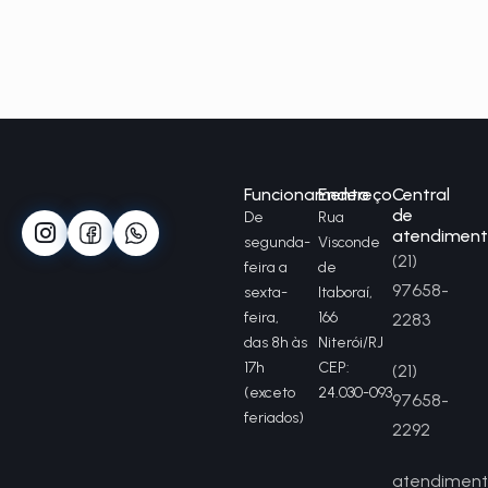
Funcionamento
Endereço
Central
de
De
Rua
atendimen
segunda-
Visconde
(21)
feira a
de
97658-
sexta-
Itaboraí,
feira,
166
2283
das 8h às
Niterói/RJ
17h
CEP:
(21)
(exceto
24.030-093
97658-
feriados)
2292
atendiment