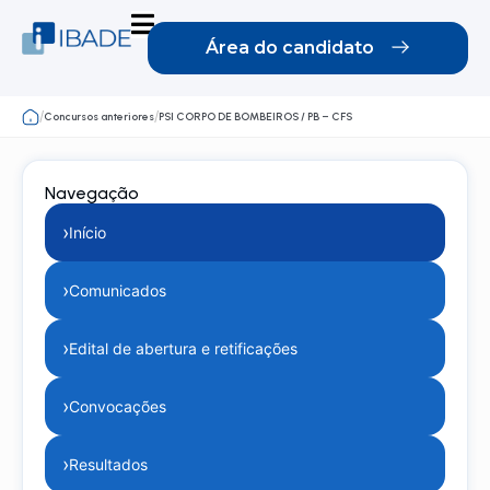
Área do candidato
/
/
Concursos anteriores
PSI CORPO DE BOMBEIROS / PB – CFS
Navegação
›
Início
›
Comunicados
›
Edital de abertura e retificações
›
Convocações
›
Resultados