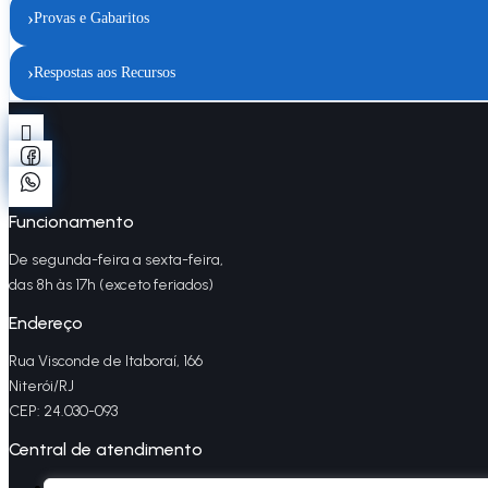
›
Provas e Gabaritos
›
Respostas aos Recursos
Funcionamento
De segunda-feira a sexta-feira,
das 8h às 17h (exceto feriados)
Endereço
Rua Visconde de Itaboraí, 166
Niterói/RJ
CEP: 24.030-093
Central de atendimento
(21) 97658-2283