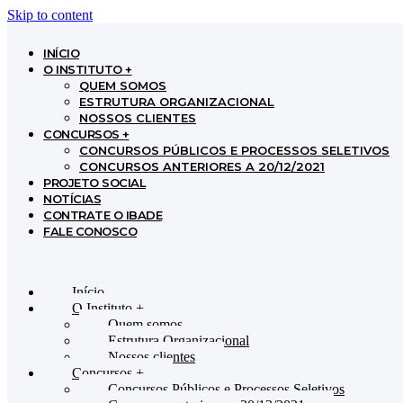
Skip to content
INÍCIO
O INSTITUTO +
QUEM SOMOS
ESTRUTURA ORGANIZACIONAL
NOSSOS CLIENTES
CONCURSOS +
CONCURSOS PÚBLICOS E PROCESSOS SELETIVOS
CONCURSOS ANTERIORES A 20/12/2021
PROJETO SOCIAL
NOTÍCIAS
CONTRATE O IBADE
FALE CONOSCO
Início
O Instituto +
Quem somos
Estrutura Organizacional
Nossos clientes
Concursos +
Concursos Públicos e Processos Seletivos