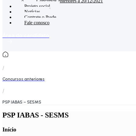
Concursos anteriores a 20/12/2021
Projeto social
Notícias
Contrate o Ibade
Fale conosco
Área do candidato
/
Concursos anteriores
/
PSP IABAS – SESMS
PSP IABAS - SESMS
Início