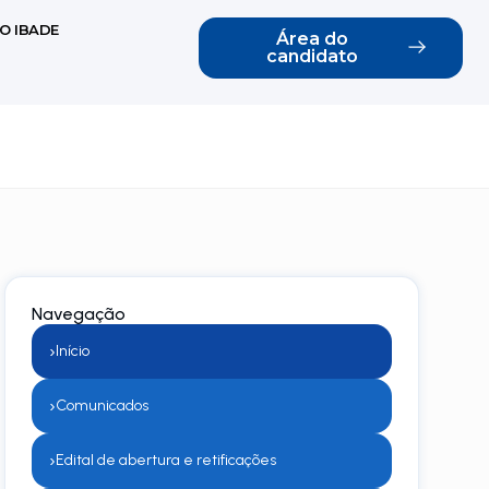
O IBADE
Área do
candidato
Navegação
›
Início
›
Comunicados
›
Edital de abertura e retificações