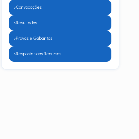
›
Convocações
›
Resultados
›
Provas e Gabaritos
›
Respostas aos Recursos