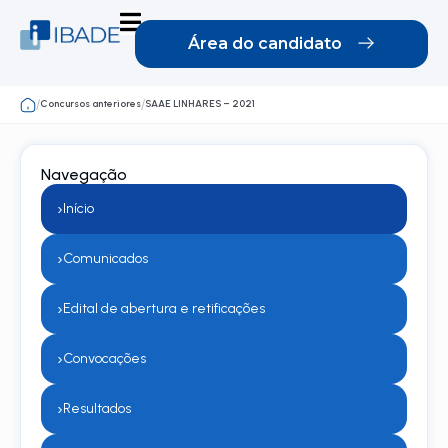
Área do candidato
Concursos anteriores
SAAE LINHARES – 2021
/
/
Navegação
›
Início
›
Comunicados
›
Edital de abertura e retificações
›
Convocações
›
Resultados