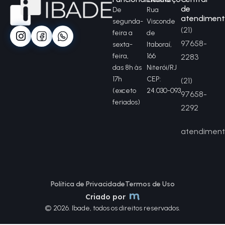
de
De
Rua
atendimen
segunda-
Visconde
(21)
feira a
de
97658-
sexta-
Itaboraí,
feira,
166
2283
das 8h às
Niterói/RJ
17h
CEP:
(21)
(exceto
24.030-093
97658-
feriados)
2292
atendiment
Política de Privacidade
Termos de Uso
Criado por
© 2026. Ibade, todos os direitos reservados.