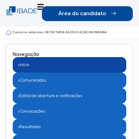
Área do candidato
Concursos anteriores
SECRETARIA DA EDUCAÇÃO DA PARAÍBA
/
/
Navegação
›
Início
›
Comunicados
›
Edital de abertura e retificações
›
Convocações
›
Resultados