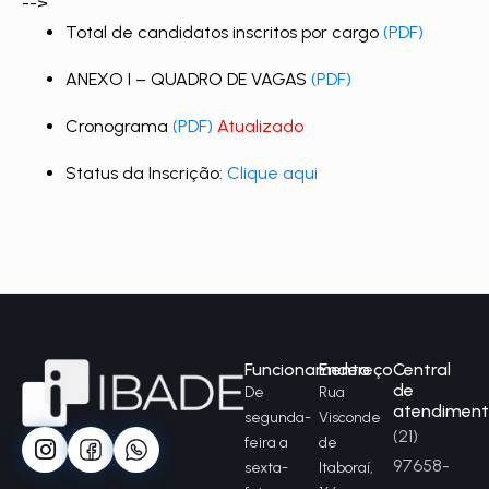
-->
Total de candidatos inscritos por cargo
(PDF)
ANEXO I – QUADRO DE VAGAS
(PDF)
Cronograma
(PDF)
Atualizado
Status da Inscrição:
Clique aqui
Funcionamento
Endereço
Central
de
De
Rua
atendimen
segunda-
Visconde
(21)
feira a
de
97658-
sexta-
Itaboraí,