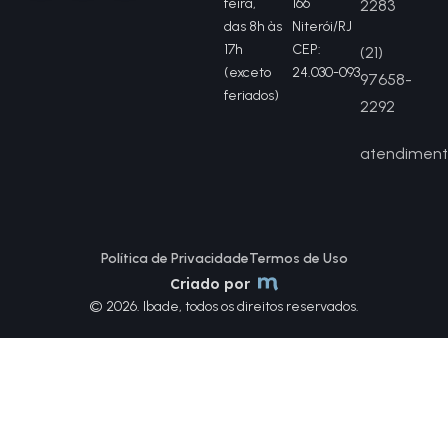
feira,
166
2283
das 8h às
Niterói/RJ
17h
CEP:
(21)
(exceto
24.030-093
97658-
feriados)
2292
atendiment
Política de Privacidade
Termos de Uso
Criado por
© 2026. Ibade, todos os direitos reservados.