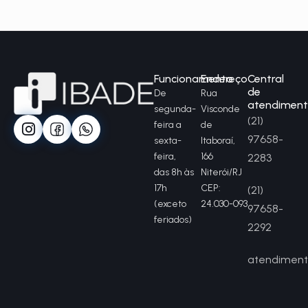
Funcionamento
Endereço
Central
de
De
Rua
atendimen
segunda-
Visconde
(21)
feira a
de
97658-
sexta-
Itaboraí,
feira,
166
2283
das 8h às
Niterói/RJ
17h
CEP:
(21)
(exceto
24.030-093
97658-
feriados)
2292
atendiment