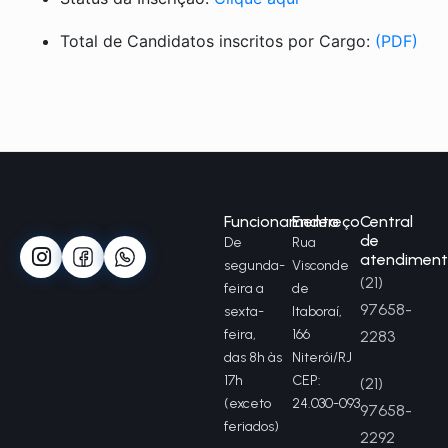
Total de Candidatos inscritos por Cargo:
(PDF)
Funcionamento
Endereço
Central
de
De
Rua
atendimen
segunda-
Visconde
(21)
feira a
de
97658-
sexta-
Itaboraí,
feira,
166
2283
das 8h às
Niterói/RJ
17h
CEP:
(21)
(exceto
24.030-093
97658-
feriados)
2292