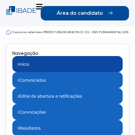
Área do candidato
/
/
Concursos anteriores
PREFEITURA DE ARACRUZ / ES – ENS. FUNDAMENTAL 2018
Navegação
›
Início
›
Comunicados
›
Edital de abertura e retificações
›
Convocações
›
Resultados